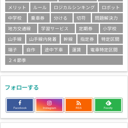
メリット
ルール
ロジカルシンキング
ロボット
中学校
乗車券
分ける
切符
問題解決力
地方交通線
学習サービス
定期券
小学校
山手線
山手線内発着
幹線
指定券
特定区間
端子
自作
途中下車
運賃
電車特定区間
２４節季
フォローする

Facebook
Instagram
RSS
Feedly