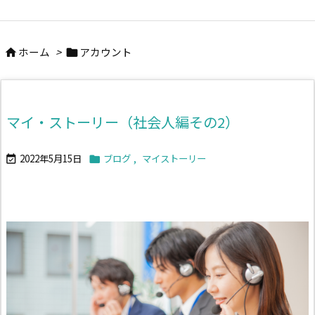
ホーム
>
アカウント


マイ・ストーリー（社会人編その2）
2022年5月15日
ブログ
,
マイストーリー

