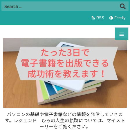

RSS
Feedly


メニュ

サイド

前へ

次へ

パソコンの基礎や電子書籍などの情報を発信していきま
す。レジェンド ひろの人生の軌跡については、マイスト
検索
ーリーをご覧ください。