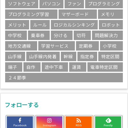
ソフトウェア
パソコン
ファン
プログラミング
プログラミング学習
マザーボード
メモリ
メリット
ルール
ロジカルシンキング
ロボット
中学校
乗車券
分ける
切符
問題解決力
地方交通線
学習サービス
定期券
小学校
山手線
山手線内発着
幹線
指定券
特定区間
端子
自作
途中下車
運賃
電車特定区間
２４節季
フォローする

Facebook
Instagram
RSS
Feedly