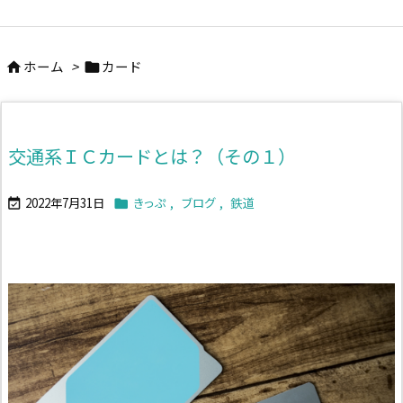
ホーム
>
カード


交通系ＩＣカードとは？（その１）
2022年7月31日
きっぷ
,
ブログ
,
鉄道

