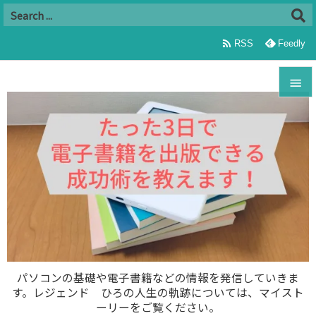

RSS
Feedly


メニュ

サイド

前へ

次へ

パソコンの基礎や電子書籍などの情報を発信していきま
す。レジェンド ひろの人生の軌跡については、マイスト
検索
ーリーをご覧ください。