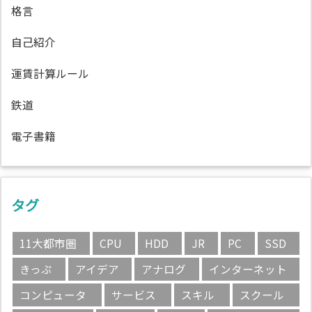
格言
自己紹介
運賃計算ルール
鉄道
電子書籍
タグ
11大都市圏
CPU
HDD
JR
PC
SSD
きっぷ
アイデア
アナログ
インターネット
コンピュータ
サービス
スキル
スクール