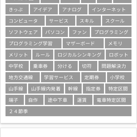
きっぷ
アイデア
アナログ
インターネット
コンピュータ
サービス
スキル
スクール
ソフトウェア
パソコン
ファン
プログラミング
プログラミング学習
マザーボード
メモリ
メリット
ルール
ロジカルシンキング
ロボット
中学校
乗車券
分ける
切符
問題解決力
地方交通線
学習サービス
定期券
小学校
山手線
山手線内発着
幹線
指定券
特定区間
端子
自作
途中下車
運賃
電車特定区間
２４節季