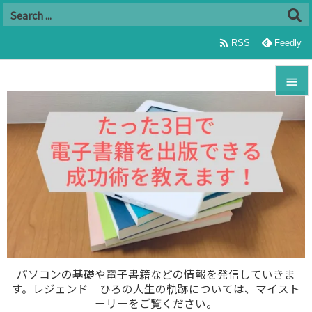

RSS
Feedly


メニュ

サイド

前へ

次へ

パソコンの基礎や電子書籍などの情報を発信していきま
す。レジェンド ひろの人生の軌跡については、マイスト
検索
ーリーをご覧ください。