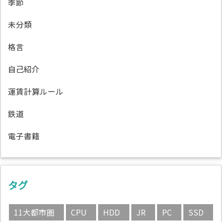
季節
未分類
格言
自己紹介
運賃計算ルール
鉄道
電子書籍
タグ
11大都市圏
CPU
HDD
JR
PC
SSD