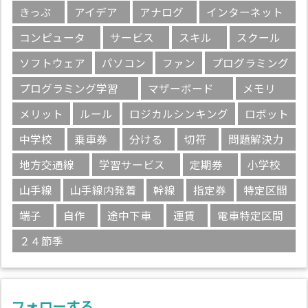
きっぷ
アイデア
アナログ
インターネット
コンピュータ
サービス
スキル
スクール
ソフトウェア
パソコン
ファン
プログラミング
プログラミング学習
マザーボード
メモリ
メリット
ルール
ロジカルシンキング
ロボット
中学校
乗車券
分ける
切符
問題解決力
地方交通線
学習サービス
定期券
小学校
山手線
山手線内発着
幹線
指定券
特定区間
端子
自作
途中下車
運賃
電車特定区間
２４節季
フォローする