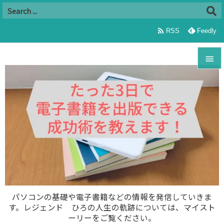

RSS
Feedly


メニュ

サイド

前へ

次へ

パソコンの基礎や電子書籍などの情報を発信していきま
す。レジェンド ひろの人生の軌跡については、マイスト
検索
ーリーをご覧ください。