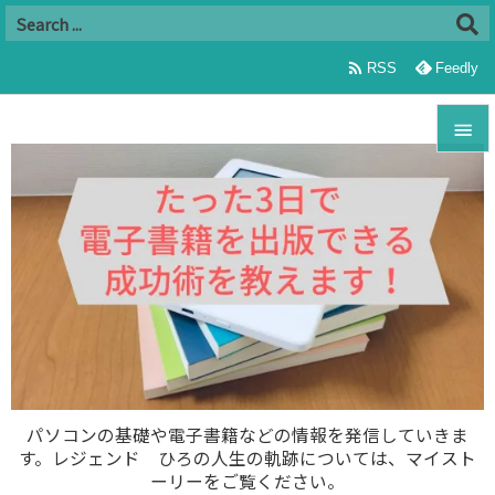

RSS
Feedly


メニュ

サイド

前へ

次へ

パソコンの基礎や電子書籍などの情報を発信していきま
す。レジェンド ひろの人生の軌跡については、マイスト
検索
ーリーをご覧ください。