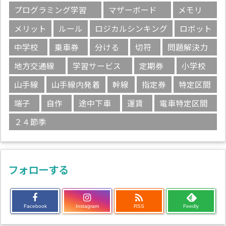
プログラミング学習
マザーボード
メモリ
メリット
ルール
ロジカルシンキング
ロボット
中学校
乗車券
分ける
切符
問題解決力
地方交通線
学習サービス
定期券
小学校
山手線
山手線内発着
幹線
指定券
特定区間
端子
自作
途中下車
運賃
電車特定区間
２４節季
フォローする

Facebook
Instagram
RSS
Feedly