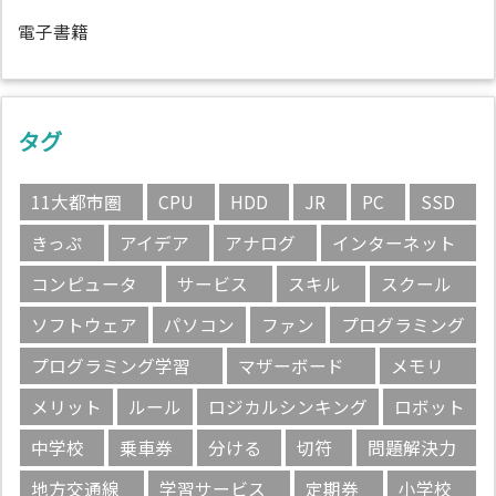
電子書籍
タグ
11大都市圏
CPU
HDD
JR
PC
SSD
きっぷ
アイデア
アナログ
インターネット
コンピュータ
サービス
スキル
スクール
ソフトウェア
パソコン
ファン
プログラミング
プログラミング学習
マザーボード
メモリ
メリット
ルール
ロジカルシンキング
ロボット
中学校
乗車券
分ける
切符
問題解決力
地方交通線
学習サービス
定期券
小学校