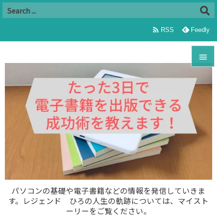

RSS
Feedly


メニュ

サイド

前へ

次へ

パソコンの基礎や電子書籍などの情報を発信していきま
す。レジェンド ひろの人生の軌跡については、マイスト
検索
ーリーをご覧ください。