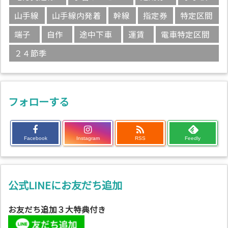
山手線
山手線内発着
幹線
指定券
特定区間
端子
自作
途中下車
運賃
電車特定区間
２４節季
フォローする

Facebook
Instagram
RSS
Feedly
公式LINEにお友だち追加
お友だち追加３大特典付き