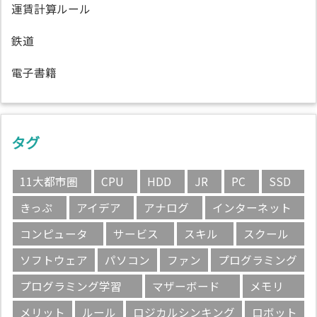
運賃計算ルール
鉄道
電子書籍
タグ
11大都市圏
CPU
HDD
JR
PC
SSD
きっぷ
アイデア
アナログ
インターネット
コンピュータ
サービス
スキル
スクール
ソフトウェア
パソコン
ファン
プログラミング
プログラミング学習
マザーボード
メモリ
メリット
ルール
ロジカルシンキング
ロボット