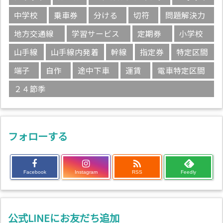
中学校
乗車券
分ける
切符
問題解決力
地方交通線
学習サービス
定期券
小学校
山手線
山手線内発着
幹線
指定券
特定区間
端子
自作
途中下車
運賃
電車特定区間
２４節季
フォローする

Facebook
Instagram
RSS
Feedly
公式LINEにお友だち追加