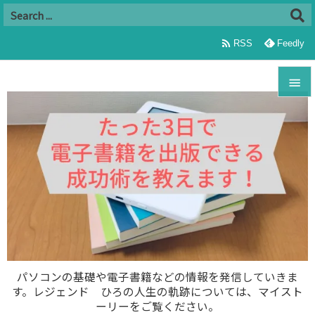

RSS
Feedly


メニュ

サイド

前へ

次へ

パソコンの基礎や電子書籍などの情報を発信していきま
す。レジェンド ひろの人生の軌跡については、マイスト
検索
ーリーをご覧ください。