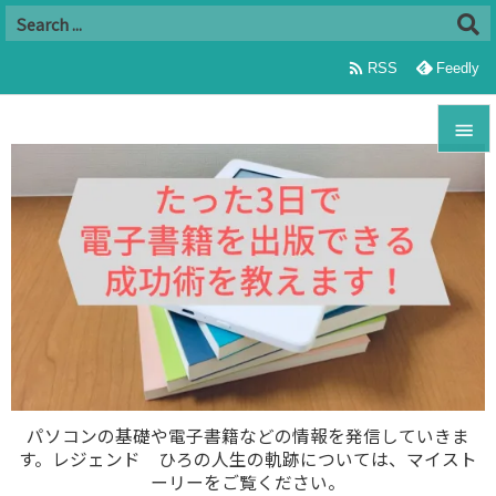

RSS
Feedly


メニュ

サイド

前へ

次へ

パソコンの基礎や電子書籍などの情報を発信していきま
す。レジェンド ひろの人生の軌跡については、マイスト
検索
ーリーをご覧ください。