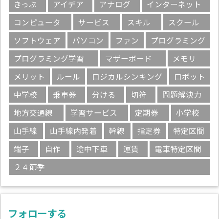
きっぷ
アイデア
アナログ
インターネット
コンピュータ
サービス
スキル
スクール
ソフトウェア
パソコン
ファン
プログラミング
プログラミング学習
マザーボード
メモリ
メリット
ルール
ロジカルシンキング
ロボット
中学校
乗車券
分ける
切符
問題解決力
地方交通線
学習サービス
定期券
小学校
山手線
山手線内発着
幹線
指定券
特定区間
端子
自作
途中下車
運賃
電車特定区間
２４節季
フォローする