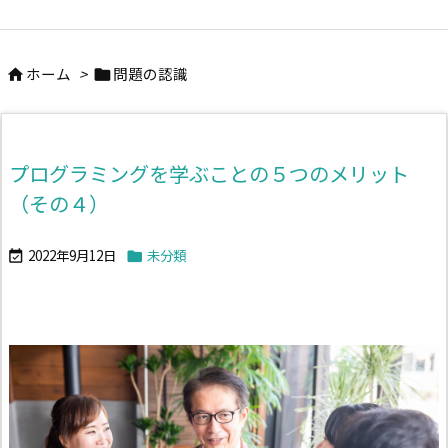
ホーム
>
問題の認識


プログラミングを学ぶことの５つのメリット
（その４）
2022年9月12日
未分類

