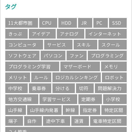
タグ
11大都市圏
CPU
HDD
JR
PC
SSD
きっぷ
アイデア
アナログ
インターネット
コンピュータ
サービス
スキル
スクール
ソフトウェア
パソコン
ファン
プログラミング
プログラミング学習
マザーボード
メモリ
メリット
ルール
ロジカルシンキング
ロボット
中学校
乗車券
分ける
切符
問題解決力
地方交通線
学習サービス
定期券
小学校
山手線
山手線内発着
幹線
指定券
特定区間
端子
自作
途中下車
運賃
電車特定区間
２４節季