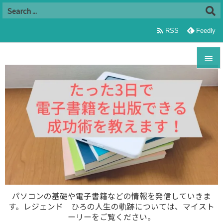

RSS
Feedly


メニュ

サイド

前へ

次へ

パソコンの基礎や電子書籍などの情報を発信していきま
す。レジェンド ひろの人生の軌跡については、マイスト
検索
ーリーをご覧ください。