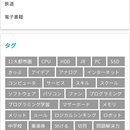
鉄道
電子書籍
タグ
11大都市圏
CPU
HDD
JR
PC
SSD
きっぷ
アイデア
アナログ
インターネット
コンピュータ
サービス
スキル
スクール
ソフトウェア
パソコン
ファン
プログラミング
プログラミング学習
マザーボード
メモリ
メリット
ルール
ロジカルシンキング
ロボット
中学校
乗車券
分ける
切符
問題解決力