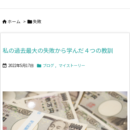
ホーム
>
失敗


私の過去最大の失敗から学んだ４つの教訓
2022年5月17日
ブログ
,
マイストーリー

