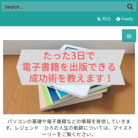

RSS
Feedly


メニュ

サイド

前へ

次へ

パソコンの基礎や電子書籍などの情報を発信していきま
す。レジェンド ひろの人生の軌跡については、マイスト
検索
ーリーをご覧ください。