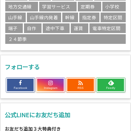
地方交通線
学習サービス
定期券
小学校
山手線
山手線内発着
幹線
指定券
特定区間
端子
自作
途中下車
運賃
電車特定区間
２４節季
フォローする

Facebook
Instagram
RSS
Feedly
公式LINEにお友だち追加
お友だち追加３大特典付き