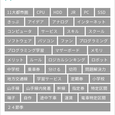
11大都市圏
CPU
HDD
JR
PC
SSD
きっぷ
アイデア
アナログ
インターネット
コンピュータ
サービス
スキル
スクール
ソフトウェア
パソコン
ファン
プログラミング
プログラミング学習
マザーボード
メモリ
メリット
ルール
ロジカルシンキング
ロボット
中学校
乗車券
分ける
切符
問題解決力
地方交通線
学習サービス
定期券
小学校
山手線
山手線内発着
幹線
指定券
特定区間
端子
自作
途中下車
運賃
電車特定区間
２４節季