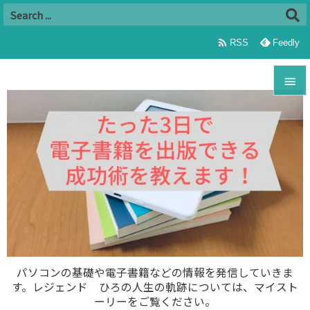

RSS
Feedly


メニュ

サイド

前へ

次へ

パソコンの基礎や電子書籍などの情報を発信していきま
す。レジェンド ひろの人生の軌跡については、マイスト
検索
ーリーをご覧ください。