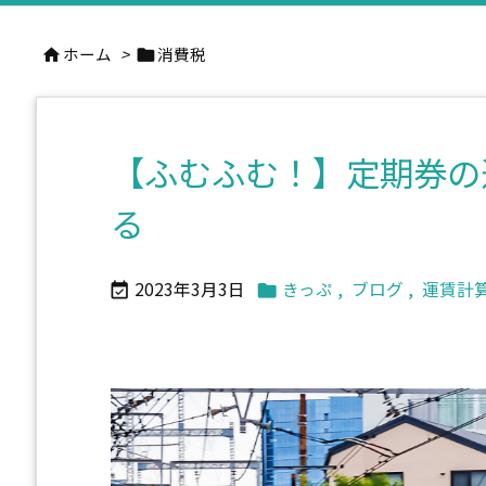
ホーム
>
消費税


【ふむふむ！】定期券の
る
2023年3月3日
きっぷ
,
ブログ
,
運賃計

