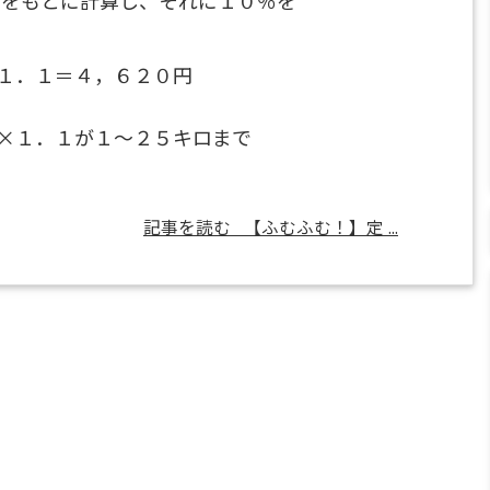
１．１＝４，６２０円
×１．１が１～２５キロまで
記事を読む
【ふむふむ！】定 ...