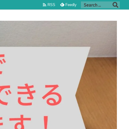

RSS
Feedly