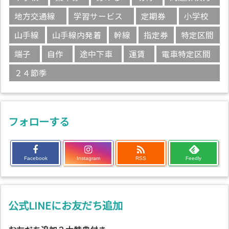
地方交通線
学習サービス
定期券
小学校
山手線
山手線内発着
幹線
指定券
特定区間
端子
自作
途中下車
運賃
電車特定区間
２４節季
フォローする

Facebook
Instagram
RSS
Feedly
公式LINEにお友だち追加