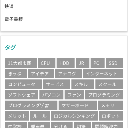
鉄道
電子書籍
タグ
11大都市圏
CPU
HDD
JR
PC
SSD
きっぷ
アイデア
アナログ
インターネット
コンピュータ
サービス
スキル
スクール
ソフトウェア
パソコン
ファン
プログラミング
プログラミング学習
マザーボード
メモリ
メリット
ルール
ロジカルシンキング
ロボット
中学校
乗車券
分ける
切符
問題解決力