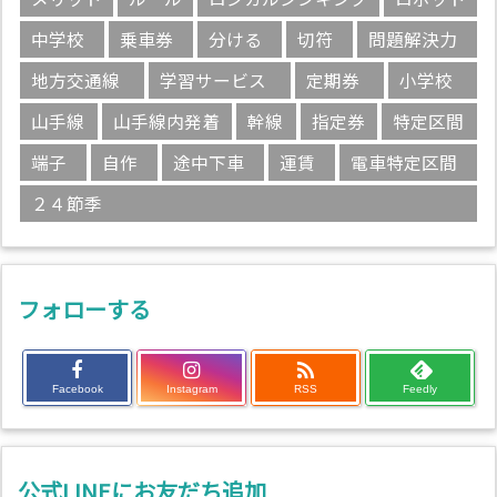
中学校
乗車券
分ける
切符
問題解決力
地方交通線
学習サービス
定期券
小学校
山手線
山手線内発着
幹線
指定券
特定区間
端子
自作
途中下車
運賃
電車特定区間
２４節季
フォローする

Facebook
Instagram
RSS
Feedly
公式LINEにお友だち追加