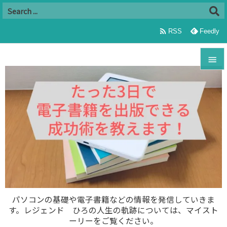

RSS
Feedly


メニュ

サイド

前へ

次へ

パソコンの基礎や電子書籍などの情報を発信していきま
す。レジェンド ひろの人生の軌跡については、マイスト
検索
ーリーをご覧ください。