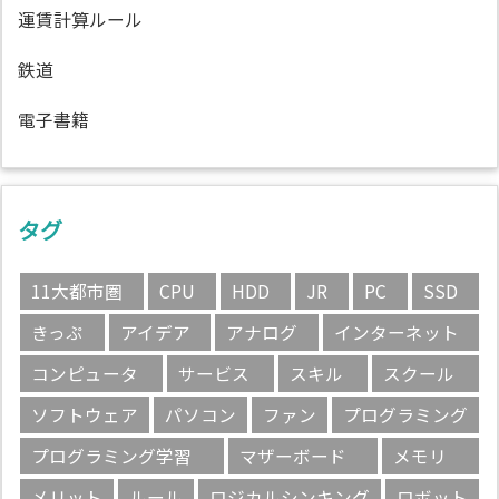
運賃計算ルール
鉄道
電子書籍
タグ
11大都市圏
CPU
HDD
JR
PC
SSD
きっぷ
アイデア
アナログ
インターネット
コンピュータ
サービス
スキル
スクール
ソフトウェア
パソコン
ファン
プログラミング
プログラミング学習
マザーボード
メモリ
メリット
ルール
ロジカルシンキング
ロボット