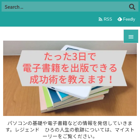

RSS
Feedly


メニュ

サイド

前へ

次へ

パソコンの基礎や電子書籍などの情報を発信していきま
す。レジェンド ひろの人生の軌跡については、マイスト
検索
ーリーをご覧ください。