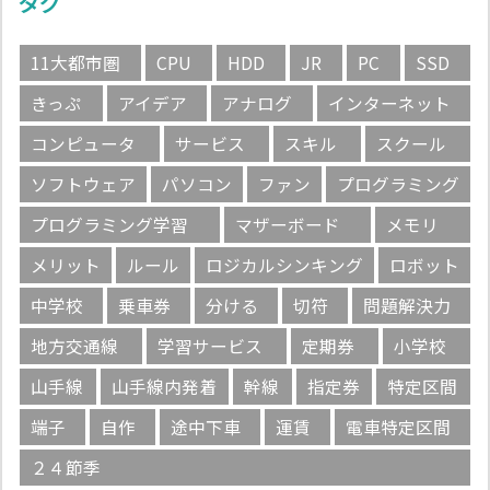
タグ
11大都市圏
CPU
HDD
JR
PC
SSD
きっぷ
アイデア
アナログ
インターネット
コンピュータ
サービス
スキル
スクール
ソフトウェア
パソコン
ファン
プログラミング
プログラミング学習
マザーボード
メモリ
メリット
ルール
ロジカルシンキング
ロボット
中学校
乗車券
分ける
切符
問題解決力
地方交通線
学習サービス
定期券
小学校
山手線
山手線内発着
幹線
指定券
特定区間
端子
自作
途中下車
運賃
電車特定区間
２４節季