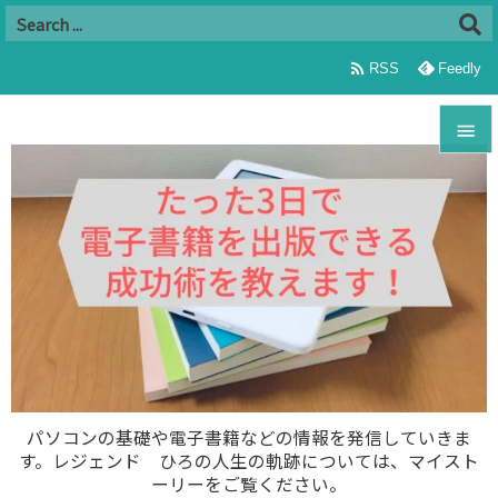

RSS
Feedly


メニュ

サイド

前へ

次へ

パソコンの基礎や電子書籍などの情報を発信していきま
す。レジェンド ひろの人生の軌跡については、マイスト
検索
ーリーをご覧ください。