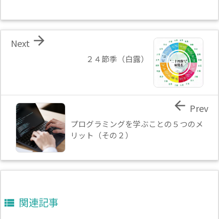

Next
２４節季（白露）

Prev
プログラミングを学ぶことの５つのメ
リット（その２）
関連記事
