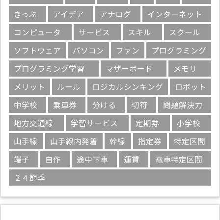
きっぷ
アイデア
アナログ
インターネット
コンピュータ
サービス
スキル
スクール
ソフトウェア
パソコン
ファン
プログラミング
プログラミング学習
マザーボード
メモリ
メリット
ルール
ロジカルシンキング
ロボット
中学校
乗車券
分ける
切符
問題解決力
地方交通線
学習サービス
定期券
小学校
山手線
山手線内発着
幹線
指定券
特定区間
端子
自作
途中下車
運賃
電車特定区間
２４節季