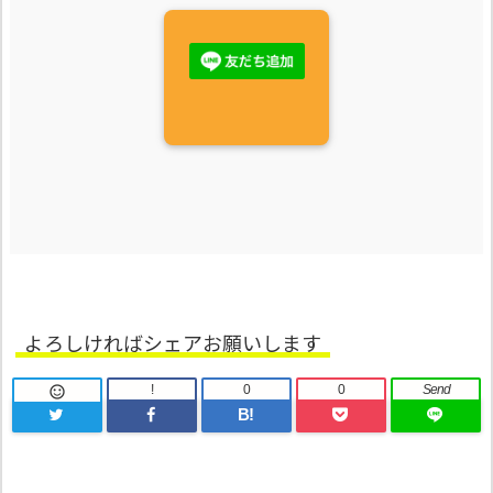
よろしければシェアお願いします
!
0
0
Send

B!