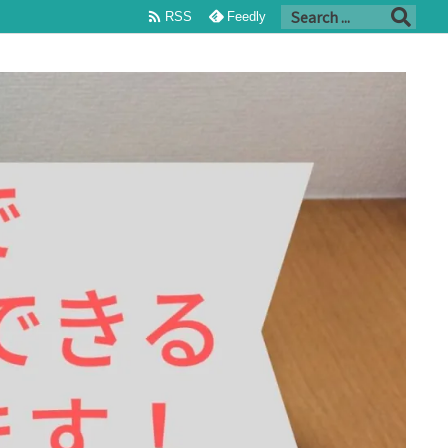

RSS
Feedly