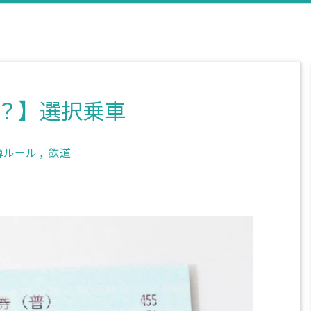
？】選択乗車
算ルール
,
鉄道