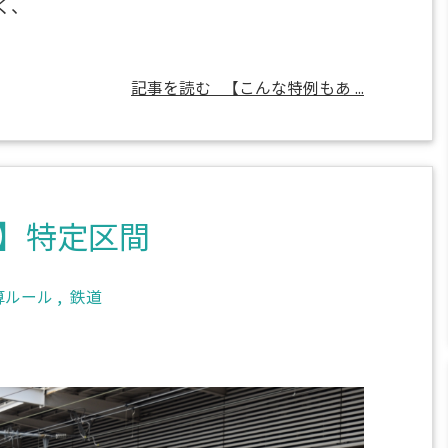
く、
記事を読む
【こんな特例もあ ...
】特定区間
算ルール
,
鉄道