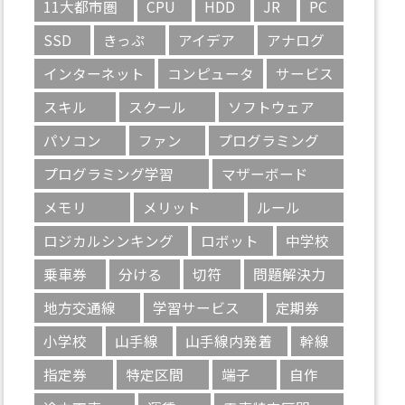
11大都市圏
CPU
HDD
JR
PC
SSD
きっぷ
アイデア
アナログ
インターネット
コンピュータ
サービス
スキル
スクール
ソフトウェア
パソコン
ファン
プログラミング
プログラミング学習
マザーボード
メモリ
メリット
ルール
ロジカルシンキング
ロボット
中学校
乗車券
分ける
切符
問題解決力
地方交通線
学習サービス
定期券
小学校
山手線
山手線内発着
幹線
指定券
特定区間
端子
自作