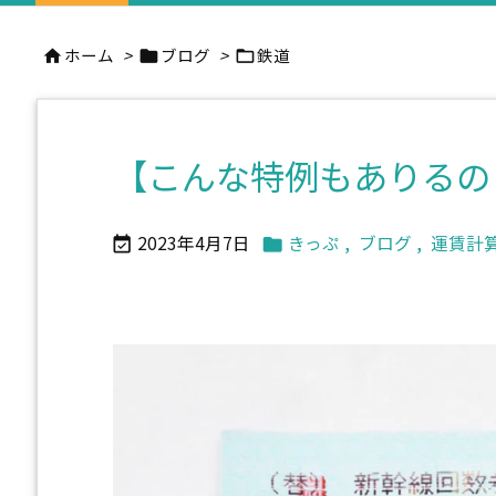
ホーム
>
ブログ
>
鉄道



【こんな特例もありるの
2023年4月7日
きっぷ
,
ブログ
,
運賃計

