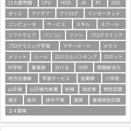
11大都市圏
CPU
HDD
JR
PC
SSD
きっぷ
アイデア
アナログ
インターネット
コンピュータ
サービス
スキル
スクール
ソフトウェア
パソコン
ファン
プログラミング
プログラミング学習
マザーボード
メモリ
メリット
ルール
ロジカルシンキング
ロボット
中学校
乗車券
分ける
切符
問題解決力
地方交通線
学習サービス
定期券
小学校
山手線
山手線内発着
幹線
指定券
特定区間
端子
自作
途中下車
運賃
電車特定区間
２４節季