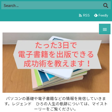

RSS
Feedly


メニュ

サイド

前へ

次へ

パソコンの基礎や電子書籍などの情報を発信していきま
す。レジェンド ひろの人生の軌跡については、マイスト
検索
ーリーをご覧ください。