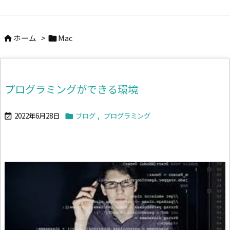
ホーム
>
Mac


プログラミングができる環境
2022年6月28日
ブログ
,
プログラミング

