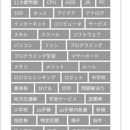
11大都市圏
CPU
HDD
JR
PC
SSD
きっぷ
アイデア
アナログ
インターネット
コンピュータ
サービス
スキル
スクール
ソフトウェア
パソコン
ファン
プログラミング
プログラミング学習
マザーボード
メモリ
メリット
ルール
ロジカルシンキング
ロボット
中学校
乗車券
分ける
切符
問題解決力
地方交通線
学習サービス
定期券
小学校
山手線
山手線内発着
幹線
指定券
特定区間
端子
自作