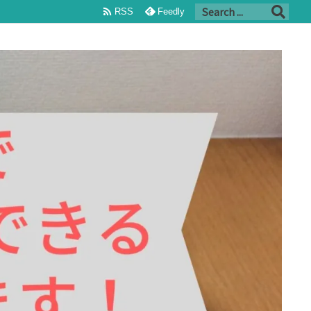

RSS
Feedly