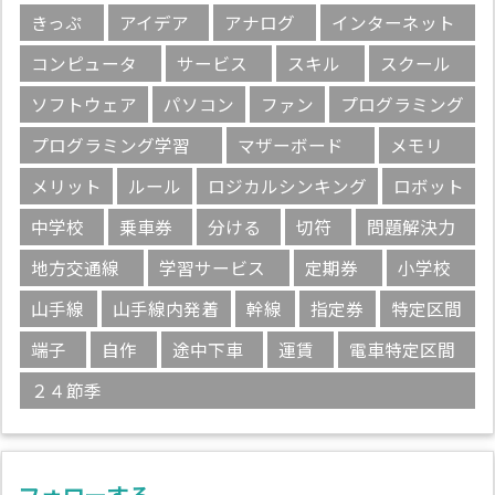
きっぷ
アイデア
アナログ
インターネット
コンピュータ
サービス
スキル
スクール
ソフトウェア
パソコン
ファン
プログラミング
プログラミング学習
マザーボード
メモリ
メリット
ルール
ロジカルシンキング
ロボット
中学校
乗車券
分ける
切符
問題解決力
地方交通線
学習サービス
定期券
小学校
山手線
山手線内発着
幹線
指定券
特定区間
端子
自作
途中下車
運賃
電車特定区間
２４節季