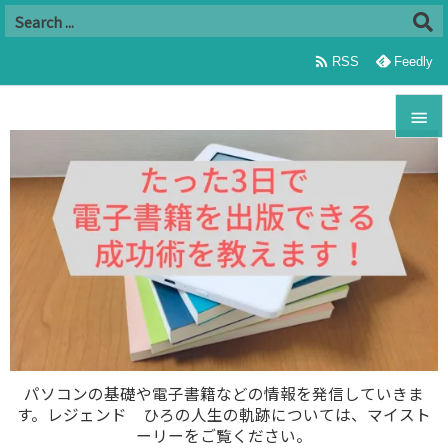

RSS
Feedly


メニュ

サイド

前へ

次へ

パソコンの基礎や電子書籍などの情報を発信していきま
す。レジェンド ひろの人生の軌跡については、マイスト
検索
ーリーをご覧ください。