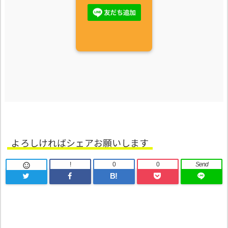
よろしければシェアお願いします
!
0
0
Send

B!