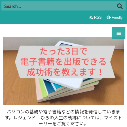

RSS
Feedly


メニュ

サイド

前へ

次へ

パソコンの基礎や電子書籍などの情報を発信していきま
す。レジェンド ひろの人生の軌跡については、マイスト
検索
ーリーをご覧ください。