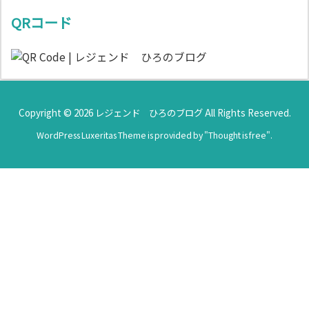
QRコード
Copyright ©
2026
レジェンド ひろのブログ
All Rights Reserved.
WordPress Luxeritas Theme is provided by "
Thought is free
".