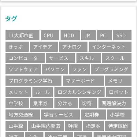
タグ
11大都市圏
CPU
HDD
JR
PC
SSD
きっぷ
アイデア
アナログ
インターネット
コンピュータ
サービス
スキル
スクール
ソフトウェア
パソコン
ファン
プログラミング
プログラミング学習
マザーボード
メモリ
メリット
ルール
ロジカルシンキング
ロボット
中学校
乗車券
分ける
切符
問題解決力
地方交通線
学習サービス
定期券
小学校
山手線
山手線内発着
幹線
指定券
特定区間