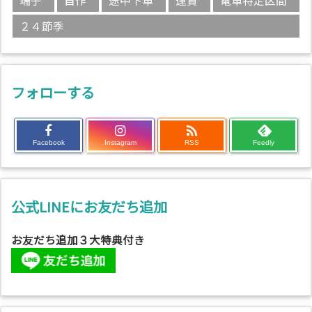
端子
自作
途中下車
運賃
電車特定区間
２４節季
フォローする

Facebook
Instagram
RSS
Feedly
公式LINEにお友だち追加
お友だち追加３大特典付き