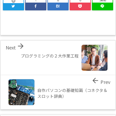
!
0
0
Send

B!

Next
プログラミングの２大作業工程

Prev
自作パソコンの基礎知識（コネクタ＆
スロット辞典）