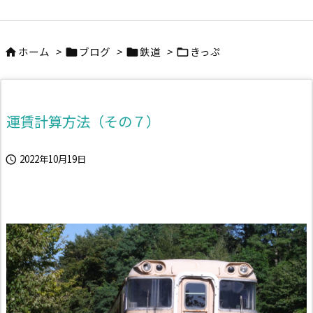
ホーム
>
ブログ
>
鉄道
>
きっぷ




運賃計算方法（その７）
2022年10月19日
