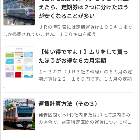
えたら、定期券は２つに分けたほう
が安くなることが多い
ＪＲの時刻表には定期運賃は１００キロまで
しか掲載されていません。１００キロを超え ...
【使い得ですよ！】ムリをして買っ
たほうがお得な６カ月定期
１～３キロ（ＪＲ３社の幹線）の６カ月の定
期運賃は２２，１６０円です。１カ月の定期
...
運賃計算方法（その３）
発着区間が本州3社内またはJR北海道内のみ
の場合で、電車特定区間の運賃について説 ...