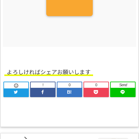
よろしければシェアお願いします
!
0
0
Send

B!