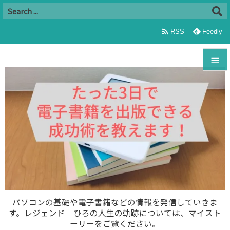

RSS
Feedly


メニュ

サイド

前へ

次へ

パソコンの基礎や電子書籍などの情報を発信していきま
す。レジェンド ひろの人生の軌跡については、マイスト
検索
ーリーをご覧ください。