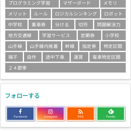
プログラミング学習
マザーボード
メモリ
メリット
ルール
ロジカルシンキング
ロボット
中学校
乗車券
分ける
切符
問題解決力
地方交通線
学習サービス
定期券
小学校
山手線
山手線内発着
幹線
指定券
特定区間
端子
自作
途中下車
運賃
電車特定区間
２４節季
フォローする

Facebook
Instagram
RSS
Feedly