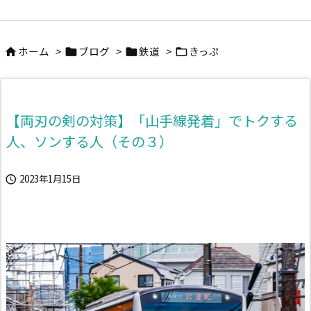
ホーム
>
ブログ
>
鉄道
>
きっぷ




【両刃の剣の対策】「山手線発着」でトクする
人、ソンする人（その３）
2023年1月15日
