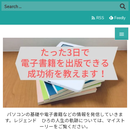

RSS
Feedly


メニュ

サイド

前へ

次へ

パソコンの基礎や電子書籍などの情報を発信していきま
す。レジェンド ひろの人生の軌跡については、マイスト
検索
ーリーをご覧ください。