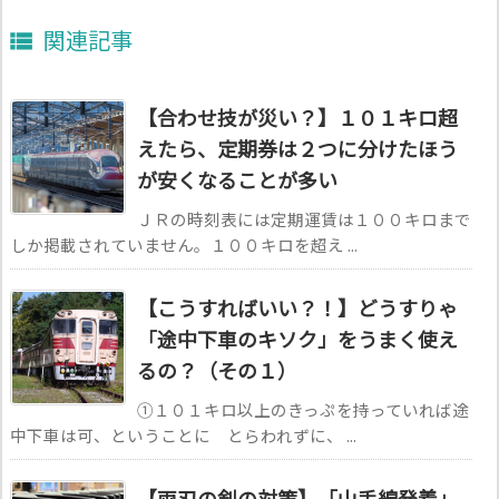
関連記事

【合わせ技が災い？】１０１キロ超
えたら、定期券は２つに分けたほう
が安くなることが多い
ＪＲの時刻表には定期運賃は１００キロまで
しか掲載されていません。１００キロを超え ...
【こうすればいい？！】どうすりゃ
「途中下車のキソク」をうまく使え
るの？（その１）
①１０１キロ以上のきっぷを持っていれば途
中下車は可、ということに とらわれずに、 ...
【両刃の剣の対策】「山手線発着」