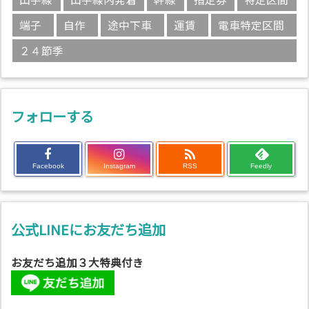
端子
自作
途中下車
運賃
電車特定区間
２４節季
フォローする

Facebook
Instagram
RSS
Feedly
公式LINEにお友だち追加
お友だち追加３大特典付き