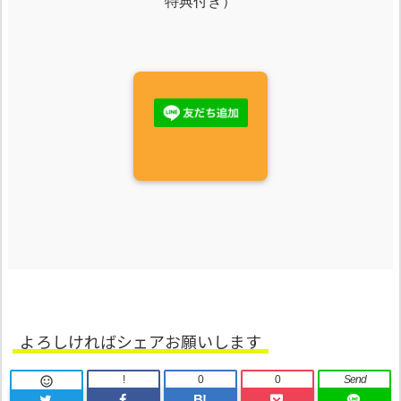
特典付き）
よろしければシェアお願いします
!
0
0
Send

B!