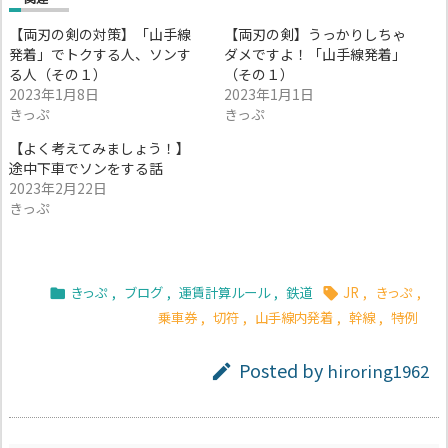
【両刃の剣の対策】「山手線
【両刃の剣】うっかりしちゃ
発着」でトクする人、ソンす
ダメですよ！「山手線発着」
る人（その１）
（その１）
2023年1月8日
2023年1月1日
きっぷ
きっぷ
【よく考えてみましょう！】
途中下車でソンをする話
2023年2月22日
きっぷ
きっぷ
,
ブログ
,
運賃計算ルール
,
鉄道
JR
,
きっぷ
,


乗車券
,
切符
,
山手線内発着
,
幹線
,
特例
Posted by
hiroring1962
