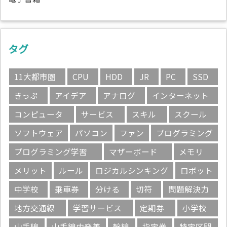
タグ
11大都市圏
CPU
HDD
JR
PC
SSD
きっぷ
アイデア
アナログ
インターネット
コンピュータ
サービス
スキル
スクール
ソフトウェア
パソコン
ファン
プログラミング
プログラミング学習
マザーボード
メモリ
メリット
ルール
ロジカルシンキング
ロボット
中学校
乗車券
分ける
切符
問題解決力
地方交通線
学習サービス
定期券
小学校
山手線
山手線内発着
幹線
指定券
特定区間